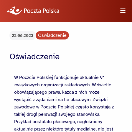
Wyszukiwarka
Oświadczenie
23.08.2023
Oświadczenie
Informacje
Wideo
W Poczcie Polskiej funkcjonuje aktualnie 91
związkowych organizacji zakładowych. W świetle
Logotypy i zdjęcia
obowiązującego prawa, każda z nich może
wystąpić z żądaniami na tle płacowym. Związki
Dla dziennikarzy
zawodowe w Poczcie Polskiej często korzystają z
takiej drogi perswazji swojego stanowiska.
Przykład postulatu płacowego, nagłośniony
aktualnie przez niektóre tytuły medialne, nie jest