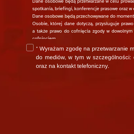
Dane osobowe będą przetwarzane w celu prowadz
spotkania, briefingi, konferencje prasowe oraz w
Dane osobowe będą przechowywane do momentu
Osobie, której dane dotyczą, przysługuje prawo
a także prawo do cofnięcia zgody w dowolnym
cofnięciem.
Cofnięcie zgody następuje poprzez wysłanie z
*
Wyrażam zgodę na przetwarzanie mo
wyrażeniu zgody, tj. imię i nazwisko, nazwę redakc
do mediów, w tym w szczególności: o
Podanie danych osobowych jest dobrowolne, ale 
oraz na kontakt telefoniczny.
Dane osobowe mogą być przekazane do państwa 
Microsoft na podstawie standardowych klauzul
Addendum (DPA) pod adresem:
https://www.mic
przetwarzającym na podstawie zawartych umów, k