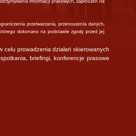
trzymywania informacji prasowych, zaproszeń na
ograniczenia przetwarzania, przenoszenia danych,
którego dokonano na podstawie zgody przed jej
Informacja taka musi zawierać dane podane przy
 celu prowadzenia działań skierowanych
otkania, briefingi, konferencje prasowe
ozwiązań chmurowych dostarczanych przez firmę
nych w części Online Services Data Protection
ane osobowe mogą być udostępniane podmiotom