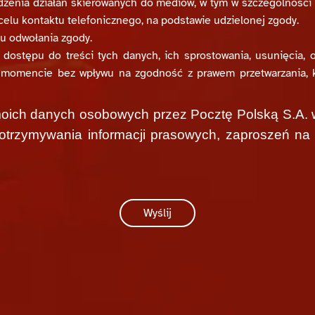
enia działań skierowanych do mediów, w tym w szczególności o
 celu kontaktu telefonicznego, na podstawie udzielonej zgody.
 odwołania zgody.
 dostępu do treści tych danych, ich sprostowania, usunięcia, 
 momencie bez wpływu na zgodność z prawem przetwarzania, 
głoszenia drogą mailową na adres
rzecznik@poczta-polska.pl
. 
ich danych osobowych przez Pocztę Polską S.A. w
ji, adres e-mail, numer telefonu, kraj.
trzymywania informacji prasowych, zaproszeń na sp
niezbędne do otrzymywania informacji, o których mowa w pkt 3.
trzeciego w związku z korzystaniem przez administratora z r
 ochrony danych przyjętych przez Komisję Europejską, dostęp
rosoft.com/en-us/licensing/product-licensing/products.aspx
. D
Wyślij
tórych przedmiotem jest świadczenie usług teleinformatycznych.