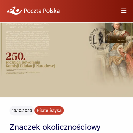
Wyszukiwarka
Informacje
Wideo
Logotypy i zdjęcia
Dla dziennikarzy
Filatelistyka
13.10.2023
Znaczek okolicznościowy