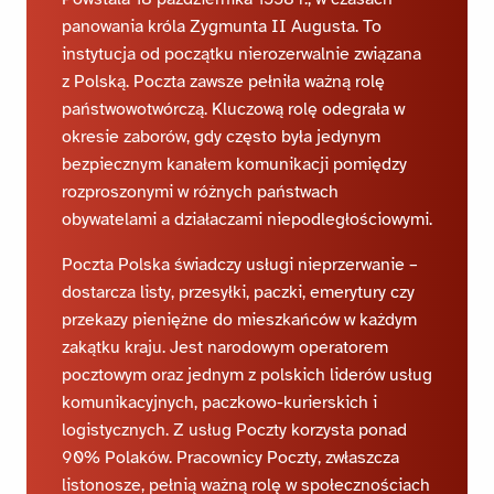
panowania króla Zygmunta II Augusta. To
instytucja od początku nierozerwalnie związana
z Polską. Poczta zawsze pełniła ważną rolę
państwowotwórczą. Kluczową rolę odegrała w
okresie zaborów, gdy często była jedynym
bezpiecznym kanałem komunikacji pomiędzy
rozproszonymi w różnych państwach
obywatelami a działaczami niepodległościowymi.
Poczta Polska świadczy usługi nieprzerwanie –
dostarcza listy, przesyłki, paczki, emerytury czy
przekazy pieniężne do mieszkańców w każdym
zakątku kraju. Jest narodowym operatorem
pocztowym oraz jednym z polskich liderów usług
komunikacyjnych, paczkowo-kurierskich i
logistycznych. Z usług Poczty korzysta ponad
90% Polaków. Pracownicy Poczty, zwłaszcza
listonosze, pełnią ważną rolę w społecznościach