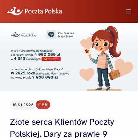
Wyszukiwarka
Informacje
Wideo
Logotypy i zdjęcia
CSR
15.01.2026
Dla dziennikarzy
Złote serca Klientów Poczty
Polskiej. Dary za prawie 9