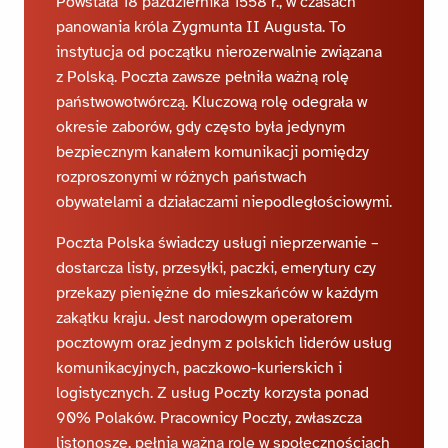
Powstała 18 października 1558 r., w czasach
panowania króla Zygmunta II Augusta. To
instytucja od początku nierozerwalnie związana
z Polską. Poczta zawsze pełniła ważną rolę
państwowotwórczą. Kluczową rolę odegrała w
okresie zaborów, gdy często była jedynym
bezpiecznym kanałem komunikacji pomiędzy
rozproszonymi w różnych państwach
obywatelami a działaczami niepodległościowymi.
Poczta Polska świadczy usługi nieprzerwanie –
dostarcza listy, przesyłki, paczki, emerytury czy
przekazy pieniężne do mieszkańców w każdym
zakątku kraju. Jest narodowym operatorem
pocztowym oraz jednym z polskich liderów usług
komunikacyjnych, paczkowo-kurierskich i
logistycznych. Z usług Poczty korzysta ponad
90% Polaków. Pracownicy Poczty, zwłaszcza
listonosze, pełnią ważną rolę w społecznościach