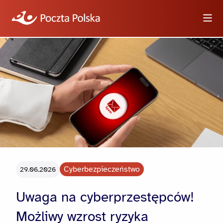
Wyszukiwarka
Informacje
Wideo
Logotypy i zdjęcia
Cyberbezpieczeństwo
29.06.2026
Dla dziennikarzy
Uwaga na cyberprzestępców!
Możliwy wzrost ryzyka