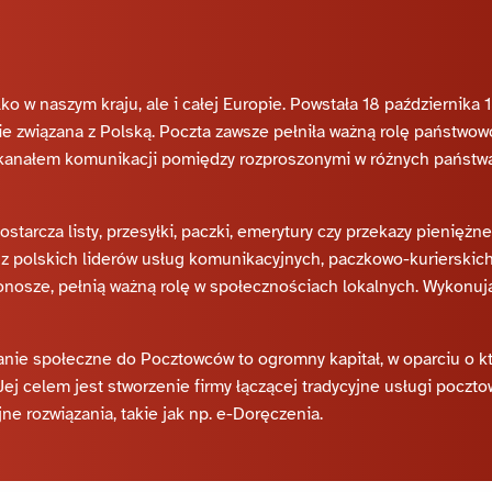
ylko w naszym kraju, ale i całej Europie. Powstała 18 październik
ie związana z Polską. Poczta zawsze pełniła ważną rolę państwow
kanałem komunikacji pomiędzy rozproszonymi w różnych państwa
starcza listy, przesyłki, paczki, emerytury czy przekazy pienięż
polskich liderów usług komunikacyjnych, paczkowo-kurierskich i
onosze, pełnią ważną rolę w społecznościach lokalnych. Wykonują
anie społeczne do Pocztowców to ogromny kapitał, w oparciu o 
ej celem jest stworzenie firmy łączącej tradycyjne usługi pocztowe
ne rozwiązania, takie jak np. e-Doręczenia.