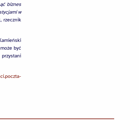
nąć biznes
stycjami w
, rzecznik
 Kamieński
o może być
 przystani
ci.poczta-