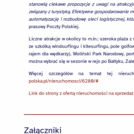
stanowią ciekawe propozycje z uwagi na atrakcyj
związany z turystyką. Efektywne gospodarowanie ma
automatyzację i rozbudowę sieci logistycznej, k
prasowy Poczty Polskiej.
Liczne atrakcje w okolicy to m.in.: szeroka plaża 
ze szkółką windsurfingu i kitesurfingu, pole golf
rajem dla wędkarzy), Woliński Park Narodowy, port
można wybrać się w sezonie w rejs po Bałtyku, Z
Więcej szczegółów na temat tej nieru
polska.pl/nieruchomosci/6280/#
Link do strony z ofertą nieruchomości na sprzedaż
Załączniki