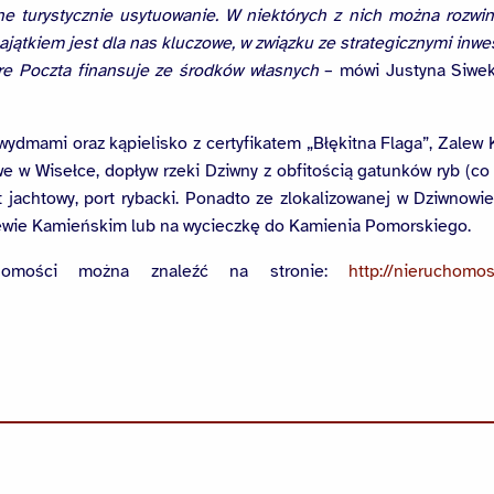
ne turystycznie usytuowanie. W niektórych z nich można rozwi
jątkiem jest dla nas kluczowe, w związku ze strategicznymi inwe
tóre Poczta finansuje ze środków własnych
– mówi Justyna Siwek
z wydmami oraz kąpielisko z certyfikatem „Błękitna Flaga”, Zalew
owe w Wisełce, dopływ rzeki Dziwny z obfitością gatunków ryb (c
 jachtowy, port rybacki. Ponadto ze zlokalizowanej w Dziwnowie
alewie Kamieńskim lub na wycieczkę do Kamienia Pomorskiego.
chomości można znaleźć na stronie:
http://nieruchomos