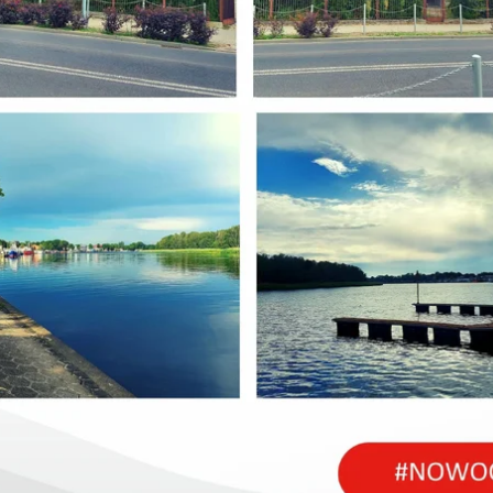
daje atrakcyjną nierucho