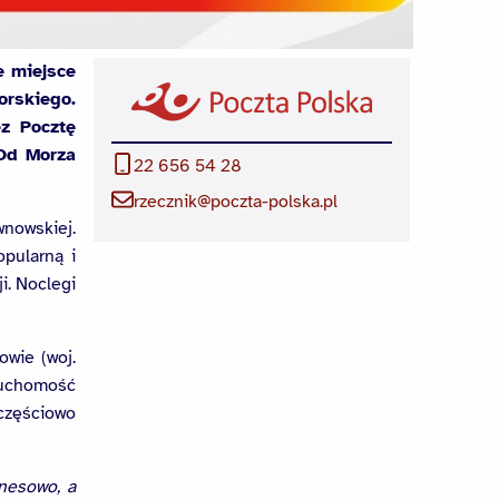
e miejsce
rskiego.
z Pocztę
 Od Morza
22 656 54 28
rzecznik@poczta-polska.pl
wnowskiej.
opularną i
i. Noclegi
owie (woj.
ruchomość
częściowo
znesowo, a