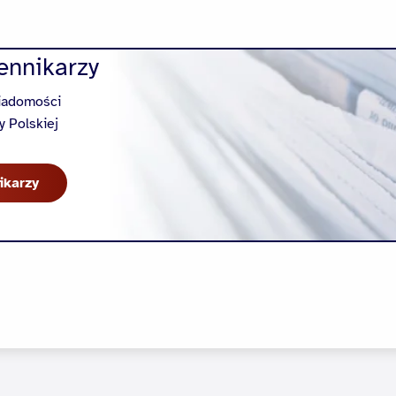
ennikarzy
wiadomości
y Polskiej
ikarzy