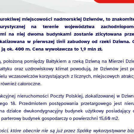
urokliwej miejscowości nadmorskiej Dziwnów, to znakomit
urystycznej na terenie województwa zachodniopomo
mi na niej dwoma budynkami zostanie zlicytowana prze
lokalizowana w pierwszej linii zabudowy od rzeki Dziwna.
 ją ok. 400 m. Cena wywoławcza to 1,9 mln zł.
, położoną pomiędzy Bałtykiem a rzeką Dziwną na Mierzei Dzi
 Bałtyku oraz uzdrowiskowy klimat powodują, że Dziwnów jest p
ielu wczasowiczów korzystających z licznych, miejscowych atrakcj
 również całoroczne.
rakcyjnej nieruchomości Poczty Polskiej, zlokalizowanej w Dziwn
kiego 18. Przedmiotem postępowania przetargowego jest nie
na działce dwukondygnacyjny budynek użytkowy posiadający 
 parterowy budynek gospodarczy o powierzchni 15,60 m2.
ści, które obecnie nie są już przez Spółkę wykorzystywane bi