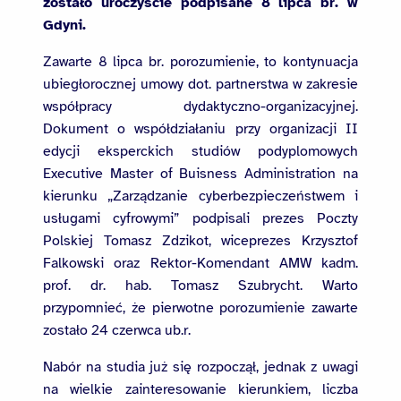
zostało uroczyście podpisane 8 lipca br. w
Gdyni.
Zawarte 8 lipca br. porozumienie, to kontynuacja
ubiegłorocznej umowy dot. partnerstwa w zakresie
współpracy dydaktyczno-organizacyjnej.
Dokument o współdziałaniu przy organizacji II
edycji eksperckich studiów podyplomowych
Executive Master of Buisness Administration na
kierunku „Zarządzanie cyberbezpieczeństwem i
usługami cyfrowymi” podpisali prezes Poczty
Polskiej Tomasz Zdzikot, wiceprezes Krzysztof
Falkowski oraz Rektor-Komendant AMW kadm.
prof. dr. hab. Tomasz Szubrycht. Warto
przypomnieć, że pierwotne porozumienie zawarte
zostało 24 czerwca ub.r.
Nabór na studia już się rozpoczął, jednak z uwagi
na wielkie zainteresowanie kierunkiem, liczba