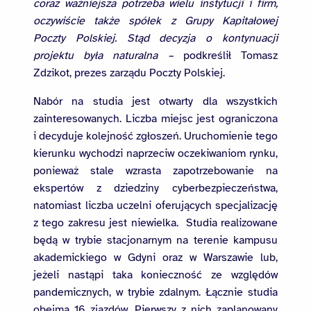
coraz ważniejsza potrzeba wielu instytucji i firm,
oczywiście także spółek z Grupy Kapitałowej
Poczty Polskiej. Stąd decyzja o kontynuacji
projektu była naturalna
–
podkreślił Tomasz
Zdzikot, prezes zarządu Poczty Polskiej.
Nabór na studia jest otwarty dla wszystkich
zainteresowanych. Liczba miejsc jest ograniczona
i decyduje kolejność zgłoszeń. Uruchomienie tego
kierunku wychodzi naprzeciw oczekiwaniom rynku,
ponieważ stale wzrasta zapotrzebowanie na
ekspertów z dziedziny cyberbezpieczeństwa,
natomiast liczba uczelni oferujących specjalizację
z tego zakresu jest niewielka. Studia realizowane
będą w trybie stacjonarnym na terenie kampusu
akademickiego w Gdyni oraz w Warszawie lub,
jeżeli nastąpi taka konieczność ze względów
pandemicznych, w trybie zdalnym. Łącznie studia
obejmą 16 zjazdów. Pierwszy z nich zaplanowany