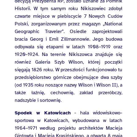
decyzją Prezydenta RP, zostało uznane za Pomnik
Historii. W tym samym roku Nikiszowiec zdobył
czwarte miejsce w plebiscycie 7 Nowych Cudów
Polski, zorganizowanym przez magazyn „National
Geographic Traveler”. Osiedle zaprojektowali
bracia Georg i Emil Zillmannowie. Jego budowa
odbywała się etapami w latach 1908–1919 oraz
1920–1924. Na terenie Nikiszowca znajduje się
również Galeria Szyb Wilson, której początki
sięgają 1826 roku. W przeszłości funkcjonowało tu
przedsiębiorstwo górnicze obejmujące dwa szyby
(od 1935 roku noszące nazwy Wilson i Wilson II), a
także łaźnię, cechownię, zakład przeróbczy,
nadszybie i sortownię.
Spodek w Katowicach
- hala widowiskowo-
sportowa w Katowicach, wybudowana w latach
1964–1971 według projektu architektów Macieja
Gintowta i Macieja Krasińskiego, a otwarta 8 maja