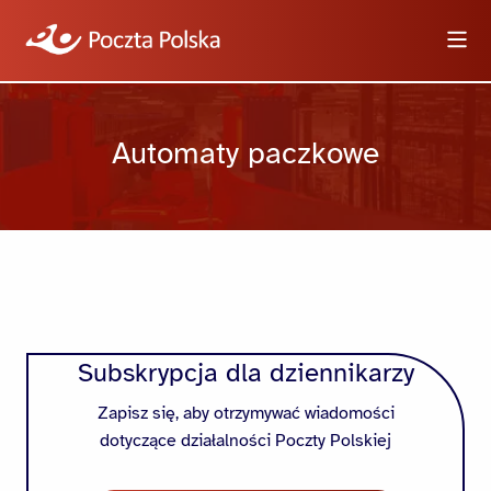
Wyszukiwarka
Automaty paczkowe
Informacje
Wideo
Logotypy i zdjęcia
Subskrypcja dla dziennikarzy
Dla dziennikarzy
Zapisz się, aby otrzymywać wiadomości
dotyczące działalności Poczty Polskiej