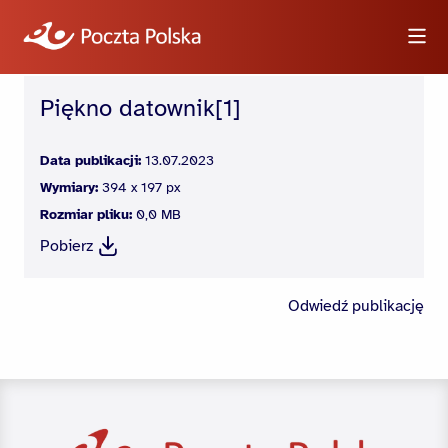
Piękno datownik[1]
Wyszukiwarka
Data publikacji:
13.07.2023
Wymiary:
394 x 197 px
Informacje
Rozmiar pliku:
0,0 MB
Pobierz
Wideo
Logotypy i zdjęcia
Odwiedź publikację
Dla dziennikarzy