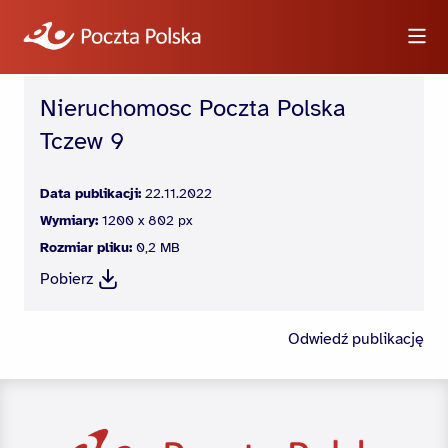
Nieruchomosc Poczta Polska
Wyszukiwarka
Tczew 9
Informacje
Data publikacji:
22.11.2022
Wymiary:
1200 x 802 px
Wideo
Rozmiar pliku:
0,2 MB
Pobierz
Logotypy i zdjęcia
Odwiedź publikację
Dla dziennikarzy