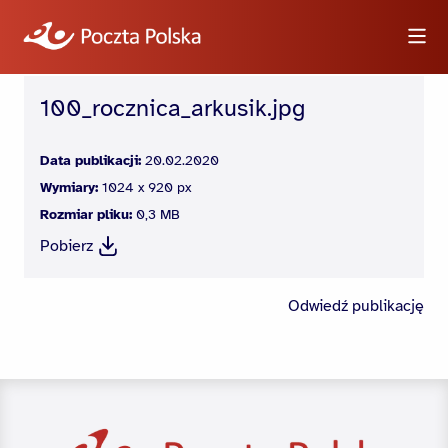
100_rocznica_arkusik.jpg
Wyszukiwarka
Data publikacji:
20.02.2020
Wymiary:
1024 x 920 px
Informacje
Rozmiar pliku:
0,3 MB
Pobierz
Wideo
Logotypy i zdjęcia
Odwiedź publikację
Dla dziennikarzy