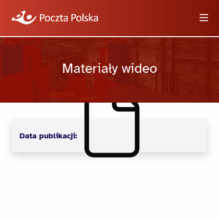
Wyszukiwarka
Materiały wideo
Informacje
Wideo
Data publikacji:
Logotypy i zdjęcia
Dla dziennikarzy