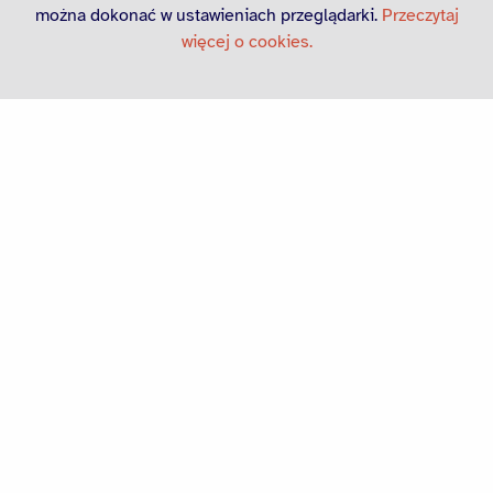
można dokonać w ustawieniach przeglądarki.
Przeczytaj
Subskrypcja dla dziennikarzy
więcej o cookies.
Zapisz się, aby otrzymywać wiadomości
dotyczące działalności Poczty Polskiej
Subskrypcja dla dziennikarzy